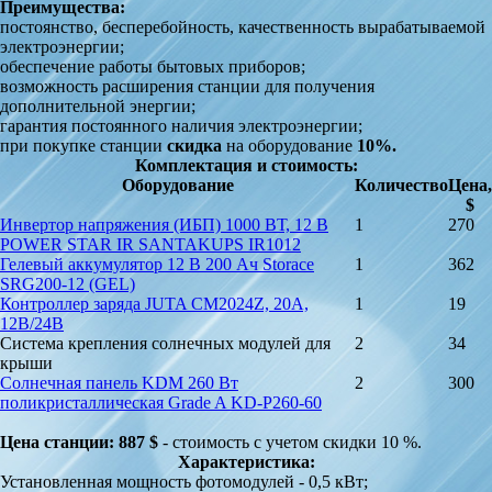
Преимущества:
постоянство, бесперебойность, качественность вырабатываемой
электроэнергии;
обеспечение работы бытовых приборов;
возможность расширения станции для получения
дополнительной энергии;
гарантия постоянного наличия электроэнергии;
при покупке станции
скидка
на оборудование
10%.
Комплектация и стоимость:
Оборудование
Количество
Цена,
$
Инвертор напряжения (ИБП) 1000 ВТ, 12 В
1
270
POWER STAR IR SANTAKUPS IR1012
Гелевый аккумулятор 12 В 200 Ач Storace
1
362
SRG200-12 (GEL)
Контроллер заряда JUTA CM2024Z, 20А,
1
19
12В/24В
Система крепления солнечных модулей для
2
34
крыши
Солнечная панель KDM 260 Вт
2
300
поликристаллическая Grade A KD-P260-60
Цена станции: 887 $
-
стоимость с учетом скидки 10 %.
Характеристика:
Установленная мощность фотомодулей - 0,5 кВт;