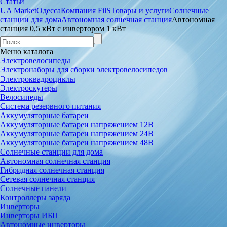
Статьи
UA Market
Одесса
Компания FilS
Товары и услуги
Солнечные
станции для дома
Автономная солнечная станция
Автономная
станция 0,5 кВт с инвертором 1 кВт
Меню
каталога
Электровелосипеды
Электронаборы для сборки электровелосипедов
Электроквадроциклы
Электроскутеры
Велосипеды
Система резервного питания
Аккумуляторные батареи
Аккумуляторные батареи напряжением 12В
Аккумуляторные батареи напряжением 24В
Аккумуляторные батареи напряжением 48В
Солнечные станции для дома
Автономная солнечная станция
Гибридная солнечная станция
Сетевая солнечная станция
Солнечные панели
Контроллеры заряда
Инверторы
Инверторы ИБП
Автономные инверторы