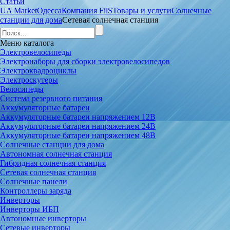
Статьи
UA Market
Одесса
Компания FilS
Товары и услуги
Солнечные
станции для дома
Сетевая солнечная станция
Меню
каталога
Электровелосипеды
Электронаборы для сборки электровелосипедов
Электроквадроциклы
Электроскутеры
Велосипеды
Система резервного питания
Аккумуляторные батареи
Аккумуляторные батареи напряжением 12В
Аккумуляторные батареи напряжением 24В
Аккумуляторные батареи напряжением 48В
Солнечные станции для дома
Автономная солнечная станция
Гибридная солнечная станция
Сетевая солнечная станция
Солнечные панели
Контроллеры заряда
Инверторы
Инверторы ИБП
Автономные инверторы
Сетевые инверторы