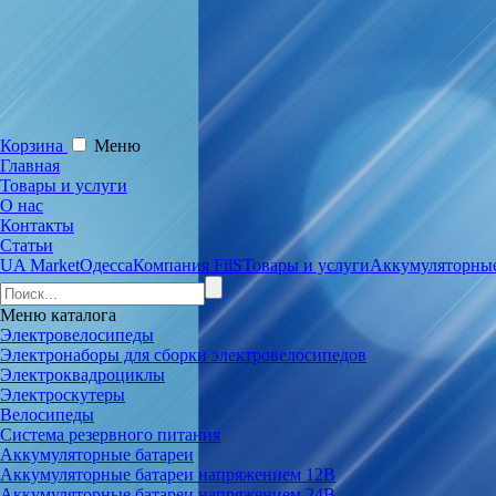
Корзина
Меню
Главная
Товары и услуги
О нас
Контакты
Статьи
UA Market
Одесса
Компания FilS
Товары и услуги
Аккумуляторные
Меню
каталога
Электровелосипеды
Электронаборы для сборки электровелосипедов
Электроквадроциклы
Электроскутеры
Велосипеды
Система резервного питания
Аккумуляторные батареи
Аккумуляторные батареи напряжением 12В
Аккумуляторные батареи напряжением 24В