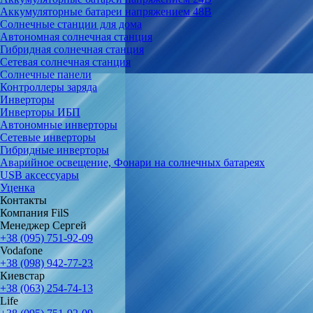
Аккумуляторные батареи напряжением 48В
Солнечные станции для дома
Автономная солнечная станция
Гибридная солнечная станция
Сетевая солнечная станция
Солнечные панели
Контроллеры заряда
Инверторы
Инверторы ИБП
Автономные инверторы
Сетевые инверторы
Гибридные инверторы
Аварийное освещение, Фонари на солнечных батареях
USB аксессуары
Уценка
Контакты
Компания FilS
Менеджер Сергей
+38 (095) 751-92-09
Vodafone
+38 (098) 942-77-23
Киевстар
+38 (063) 254-74-13
Life