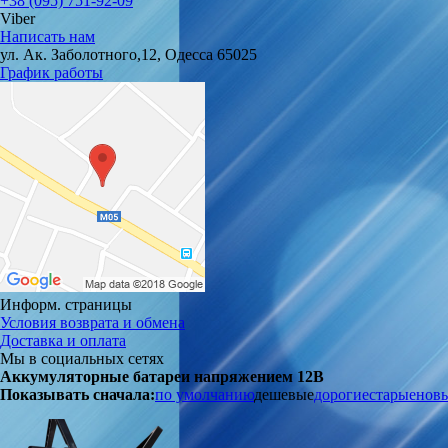
+38 (095) 751-92-09
Viber
Написать нам
ул. Ак. Заболотного,12, Одесса 65025
График работы
Информ. страницы
Условия возврата и обмена
Доставка и оплата
Мы в социальных сетях
Аккумуляторные батареи напряжением 12В
Показывать сначала:
по умолчанию
дешевые
дорогие
старые
нов