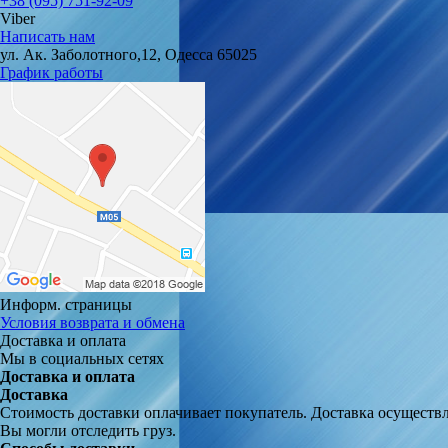
+38 (095) 751-92-09
Viber
Написать нам
ул. Ак. Заболотного,12, Одесса 65025
График работы
Информ. страницы
Условия возврата и обмена
Доставка и оплата
Мы в социальных сетях
Доставка и оплата
Доставка
Стоимость доставки оплачивает покупатель. Доставка осуществ
Вы могли отследить груз.