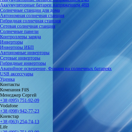
Аккумуляторные батареи напряжением 48В
Солнечные станции для дома
Автономная солнечная станция
Гибридная солнечная станция
Сетевая солнечная станция
Солнечные панели
Контроллеры заряда
Инверторы
Инверторы ИБП
Автономные инверторы
Сетевые инверторы
Гибридные инверторы
Аварийное освещение, Фонари на солнечных батареях
USB аксессуары
Уценка
Контакты
Компания FilS
Менеджер Сергей
+38 (095) 751-92-09
Vodafone
+38 (098) 942-77-23
Киевстар
+38 (063) 254-74-13
Life