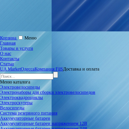
Корзина
Меню
Главная
Товары и услуги
О нас
Контакты
Статьи
UA Market
Одесса
Компания FilS
Доставка и оплата
Меню
каталога
Электровелосипеды
Электронаборы для сборки электровелосипедов
Электроквадроциклы
Электроскутеры
Велосипеды
Система резервного питания
Аккумуляторные батареи
Аккумуляторные батареи напряжением 12В
Аккумуляторные батареи напряжением 24В