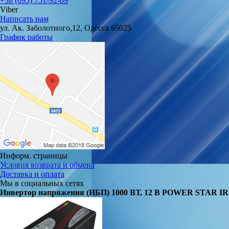
+38 (095) 751-92-09
Viber
Написать нам
ул. Ак. Заболотного,12, Одесса 65025
График работы
Информ. страницы
Условия возврата и обмена
Доставка и оплата
Мы в социальных сетях
Инвертор напряжения (ИБП) 1000 ВТ, 12 В POWER STAR I