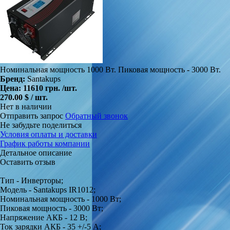
Номинальная мощность 1000 Вт. Пиковая мощность - 3000 Вт.
Бренд:
Santakups
Цена:
11610 грн.
/шт.
270.00 $ / шт.
Нет в наличии
Отправить запрос
Обратный звонок
Не забудьте поделиться
Условия оплаты и доставки
График работы компании
Детальное описание
Оставить отзыв
Тип - Инверторы;
Модель - Santakups IR1012;
Номинальная мощность - 1000 Вт;
Пиковая мощность - 3000 Вт;
Напряжение АКБ - 12 В;
Ток зарядки АКБ - 35 +/-5 А;