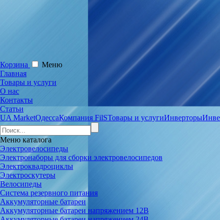
Корзина
Меню
Главная
Товары и услуги
О нас
Контакты
Статьи
UA Market
Одесса
Компания FilS
Товары и услуги
Инверторы
Инве
Меню
каталога
Электровелосипеды
Электронаборы для сборки электровелосипедов
Электроквадроциклы
Электроскутеры
Велосипеды
Система резервного питания
Аккумуляторные батареи
Аккумуляторные батареи напряжением 12В
Аккумуляторные батареи напряжением 24В