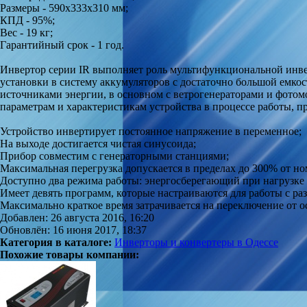
Размеры - 590х333х310 мм;
КПД - 95%;
Вес - 19 кг;
Гарантийный срок - 1 год.
Инвертор серии IR выполняет роль мультифункциональной инве
установки в систему аккумуляторов с достаточно большой емко
источниками энергии, в основном с ветрогенераторами и фотомо
параметрам и характеристикам устройства в процессе работы, 
Устройство инвертирует постоянное напряжение в переменное;
На выходе достигается чистая синусоида;
Прибор совместим с генераторными станциями;
Максимальная перегрузка допускается в пределах до 300% от н
Доступно два режима работы: энергосберегающий при нагрузке
Имеет девять программ, которые настраиваются для работы с р
Максимально краткое время затрачивается на переключение от ос
Добавлен: 26 августа 2016, 16:20
Обновлён: 16 июня 2017, 18:37
Категория в каталоге:
Инверторы и конвертеры в Одессе
Похожие товары компании: