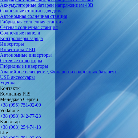
Аккумуляторные батареи напряжением 48В
Солнечные станции для дома
Автономная солнечная станция
Гибридная солнечная станция
Сетевая солнечная станция
Солнечные панели
Контроллеры заряда
Инверторы
Инверторы ИБП
Автономные инверторы
Сетевые инверторы
Гибридные инверторы
Аварийное освещение, Фонари на солнечных батареях
USB аксессуары
Уценка
Контакты
Компания FilS
Менеджер Сергей
+38 (095) 751-92-09
Vodafone
+38 (098) 942-77-23
Киевстар
+38 (063) 254-74-13
Life