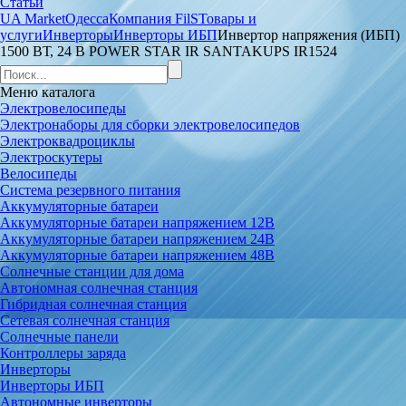
Статьи
UA Market
Одесса
Компания FilS
Товары и
услуги
Инверторы
Инверторы ИБП
Инвертор напряжения (ИБП)
1500 ВТ, 24 В POWER STAR IR SANTAKUPS IR1524
Меню
каталога
Электровелосипеды
Электронаборы для сборки электровелосипедов
Электроквадроциклы
Электроскутеры
Велосипеды
Система резервного питания
Аккумуляторные батареи
Аккумуляторные батареи напряжением 12В
Аккумуляторные батареи напряжением 24В
Аккумуляторные батареи напряжением 48В
Солнечные станции для дома
Автономная солнечная станция
Гибридная солнечная станция
Сетевая солнечная станция
Солнечные панели
Контроллеры заряда
Инверторы
Инверторы ИБП
Автономные инверторы