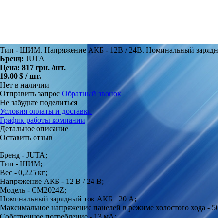
Тип - ШИМ. Напряжение АКБ - 12В / 24В. Номинальный зарядн
Бренд:
JUTA
Цена:
817 грн.
/шт.
19.00 $ / шт.
Нет в наличии
Отправить запрос
Обратный звонок
Не забудьте поделиться
Условия оплаты и доставки
График работы компании
Детальное описание
Оставить отзыв
Бренд - JUTA;
Тип - ШИМ;
Вес - 0,225 кг;
Напряжение АКБ - 12 В / 24 В;
Модель - CM2024Z;
Номинальный зарядный ток АКБ - 20 А;
Максимальное напряжение панелей в режиме холостого хода - 50
Собственное потребление - 13 мА;