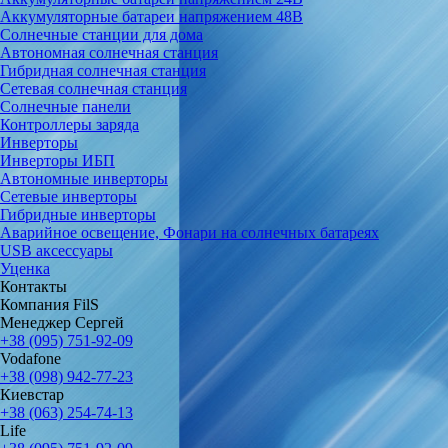
Аккумуляторные батареи напряжением 48В
Солнечные станции для дома
Автономная солнечная станция
Гибридная солнечная станция
Сетевая солнечная станция
Солнечные панели
Контроллеры заряда
Инверторы
Инверторы ИБП
Автономные инверторы
Сетевые инверторы
Гибридные инверторы
Аварийное освещение, Фонари на солнечных батареях
USB аксессуары
Уценка
Контакты
Компания FilS
Менеджер Сергей
+38 (095) 751-92-09
Vodafone
+38 (098) 942-77-23
Киевстар
+38 (063) 254-74-13
Life