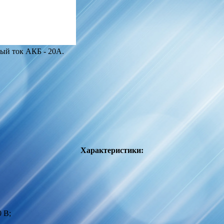
ый ток АКБ - 20A.
Характеристики:
 В;