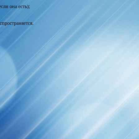
сли она есть);
спространяется.