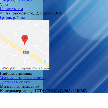
+38 (095) 751-92-09
Viber
Написать нам
ул. Ак. Заболотного,12, Одесса 65025
График работы
Информ. страницы
Условия возврата и обмена
Доставка и оплата
Мы в социальных сетях
Контроллер заряда JUTA CM2024Z, 20А, 12В/24В