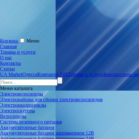
Корзина
Меню
Главная
Товары и услуги
О нас
Контакты
Статьи
UA Market
Одесса
Компания FilS
Товары и услуги
Контроллеры за
Меню
каталога
Электровелосипеды
Электронаборы для сборки электровелосипедов
Электроквадроциклы
Электроскутеры
Велосипеды
Система резервного питания
Аккумуляторные батареи
Аккумуляторные батареи напряжением 12В
Аккумуляторные батареи напряжением 24В