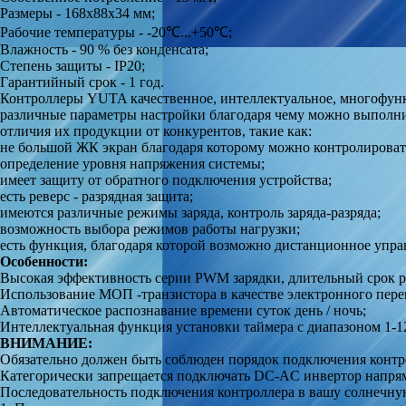
Размеры - 168х88х34 мм;
Рабочие температуры - -20℃...+50℃;
Влажность - 90 % без конденсата;
Степень защиты - IP20;
Гарантийный срок - 1 год.
Контроллеры YUTA качественное, интеллектуальное, многофунк
различные параметры настройки благодаря чему можно выполни
отличия их продукции от конкурентов, такие как:
не большой ЖК экран благодаря которому можно контролироват
определение уровня напряжения системы;
имеет защиту от обратного подключения устройства;
есть реверс - разрядная защита;
имеются различные режимы заряда, контроль заряда-разряда;
возможность выбора режимов работы нагрузки;
есть функция, благодаря которой возможно дистанционное упра
Особенности:
Высокая эффективность серии PWM зарядки, длительный срок р
Использование МОП -транзистора в качестве электронного пере
Автоматическое распознавание времени суток день / ночь;
Интеллектуальная функция установки таймера с диапазоном 1-12
ВНИМАНИЕ:
Обязательно должен быть соблюден порядок подключения контр
Категорически запрещается подключать DC-AC инвертор напрям
Последовательность подключения контроллера в вашу солнечну