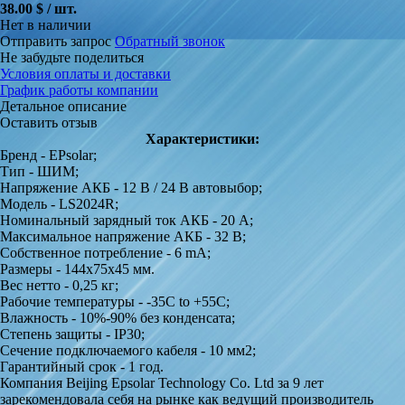
38.00 $ / шт.
Нет в наличии
Отправить запрос
Обратный звонок
Не забудьте поделиться
Условия оплаты и доставки
График работы компании
Детальное описание
Оставить отзыв
Характеристики:
Бренд - EPsolar;
Тип - ШИМ;
Напряжение АКБ - 12 В / 24 В автовыбор;
Модель - LS2024R;
Номинальный зарядный ток АКБ - 20 A;
Максимальное напряжение АКБ - 32 В;
Собственное потребление - 6 mA;
Размеры - 144x75x45 мм.
Вес нетто - 0,25 кг;
Рабочие температуры - -35С to +55С;
Влажность - 10%-90% без конденсата;
Степень защиты - IP30;
Сечение подключаемого кабеля - 10 мм2;
Гарантийный срок - 1 год.
Компания Beijing Epsolar Technology Co. Ltd за 9 лет
зарекомендовала себя на рынке как ведущий производитель