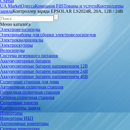
Статьи
UA Market
Одесса
Компания FilS
Товары и услуги
Контроллеры
заряда
Контроллер заряда EPSOLAR LS2024R, 20A, 12В / 24В
Меню
каталога
Электровелосипеды
Электронаборы для сборки электровелосипедов
Электроквадроциклы
Электроскутеры
Велосипеды
Система резервного питания
Аккумуляторные батареи
Аккумуляторные батареи напряжением 12В
Аккумуляторные батареи напряжением 24В
Аккумуляторные батареи напряжением 48В
Солнечные станции для дома
Автономная солнечная станция
Гибридная солнечная станция
Сетевая солнечная станция
Солнечные панели
Контроллеры заряда
Инверторы
Инверторы ИБП
Автономные инверторы
Сетевые инверторы