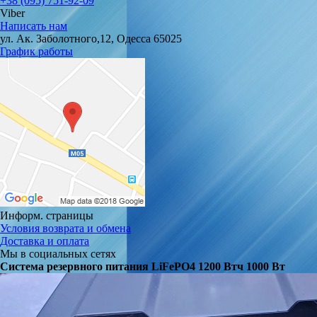
+38 (095) 751-92-09
Viber
Написать нам
ул. Ак. Заболотного,12, Одесса 65025
График работы
Информ. страницы
Условия возврата и обмена
Доставка и оплата
Мы в социальных сетях
Система резервного питания LiFePO4 1200 Втч 1000 Вт