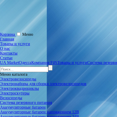
Корзина
Меню
Главная
Товары и услуги
О нас
Контакты
Статьи
UA Market
Одесса
Компания FilS
Товары и услуги
Система резерв
Меню
каталога
Электровелосипеды
Электронаборы для сборки электровелосипедов
Электроквадроциклы
Электроскутеры
Велосипеды
Система резервного питания
Аккумуляторные батареи
Аккумуляторные батареи напряжением 12В
Аккумуляторные батареи напряжением 24В