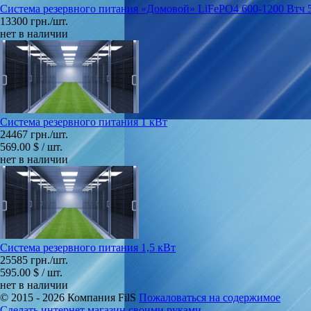
Система резервного питания «Домовой» LiFePO4 600-1200 Втч 
13300 грн./шт.
нет в наличии
Cистема резервного питания 1 кВт
24467 грн./шт.
569.00 $ / шт.
нет в наличии
Cистема резервного питания 1,5 кВт
25585 грн./шт.
595.00 $ / шт.
нет в наличии
© 2015 - 2026 Компания FilS
Пожаловаться на содержимое
Сделать интернет магазин своими руками