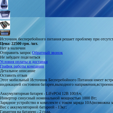
Источник бесперебойного питания решает проблему при отсутст
Цена:
22500 грн.
/шт.
Нет в наличии
Отправить запрос
Обратный звонок
Не забудьте поделиться
Условия оплаты и доставки
График работы компании
Детальное описание
Оставить отзыв
Этот мобильный Источник Бесперебойного Питания имеет встрое
индикацией состояния батареи,выходного напряжения,встроенн
Аккумуляторная батарея -
LiFePO4
12В 100Ач;
Инвертор синусный номинальной мощностью 1000 Вт;
Зарядное устройство в комплекте с током заряда 10А(возможна за
Вес с аккумуляторной батареей - 13кг;
Гарантия на батарею - 2 года.