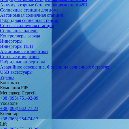
Аккумуляторные батареи напряжением 48В
Солнечные станции для дома
Автономная солнечная станция
Гибридная солнечная станция
Сетевая солнечная станция
Солнечные панели
Контроллеры заряда
Инверторы
Инверторы ИБП
Автономные инверторы
Сетевые инверторы
Гибридные инверторы
Аварийное освещение, Фонари на солнечных батареях
USB аксессуары
Уценка
Контакты
Компания FilS
Менеджер Сергей
+38 (095) 751-92-09
Vodafone
+38 (098) 942-77-23
Киевстар
+38 (063) 254-74-13
Life