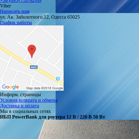
+38 (095) 751-92-09
Viber
Написать нам
ул. Ак. Заболотного,12, Одесса 65025
График работы
Информ. страницы
Условия возврата и обмена
Доставка и оплата
Мы в социальных сетях
ИБП PowerBank для роутера 12 В / 220 В 50 Вт