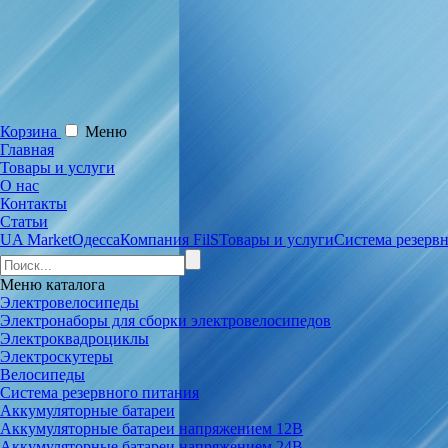
Корзина
Меню
Главная
Товары и услуги
О нас
Контакты
Статьи
UA Market
Одесса
Компания FilS
Товары и услуги
Система резерв
Меню
каталога
Электровелосипеды
Электронаборы для сборки электровелосипедов
Электроквадроциклы
Электроскутеры
Велосипеды
Система резервного питания
Аккумуляторные батареи
Аккумуляторные батареи напряжением 12В
Аккумуляторные батареи напряжением 24В