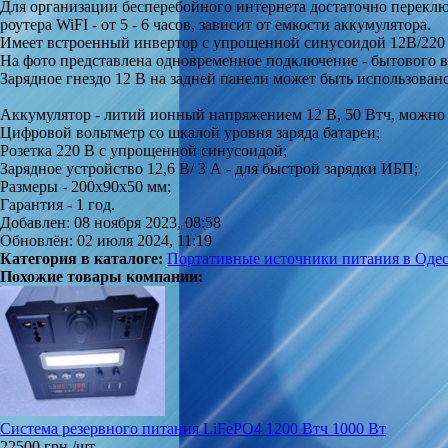
Для организации бесперебойного интернета достаточно переклю
роутера WiFI - от 5 - 6 часов, зависит от емкости аккумулятора.
Имеет встроенный инвертор с упрощенной синусоидой 12В/220 
На фото представлена одновременное подключение - бытового ве
Зарядное гнездо 12 В на задней панели может быть использовано 
Аккумулятор - литий ионный напряжением 12 В, 50 Втч, можно
Цифровой вольтметр со шкалой уровня заряда батареи;
Розетка 220 В с упрощенной синусоидой;
Зарядное устройство 12,6 В/ 3 А - для быстрой зарядки ИБП;
Размеры - 200х90х50 мм;
Гарантия - 1 год.
Добавлен: 08 ноября 2023, 08:58
Обновлён: 02 июля 2024, 11:19
Категория в каталоге:
Портативные источники питания в Одес
Похожие товары компании:
Система резервного питания LiFePO4 1200 Втч 1000 Вт
22500 грн./шт.