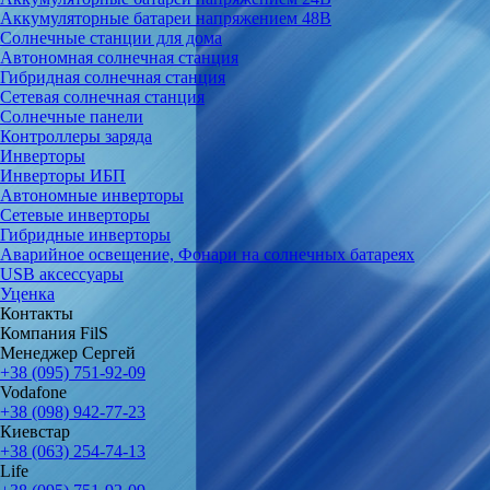
Аккумуляторные батареи напряжением 48В
Солнечные станции для дома
Автономная солнечная станция
Гибридная солнечная станция
Сетевая солнечная станция
Солнечные панели
Контроллеры заряда
Инверторы
Инверторы ИБП
Автономные инверторы
Сетевые инверторы
Гибридные инверторы
Аварийное освещение, Фонари на солнечных батареях
USB аксессуары
Уценка
Контакты
Компания FilS
Менеджер Сергей
+38 (095) 751-92-09
Vodafone
+38 (098) 942-77-23
Киевстар
+38 (063) 254-74-13
Life