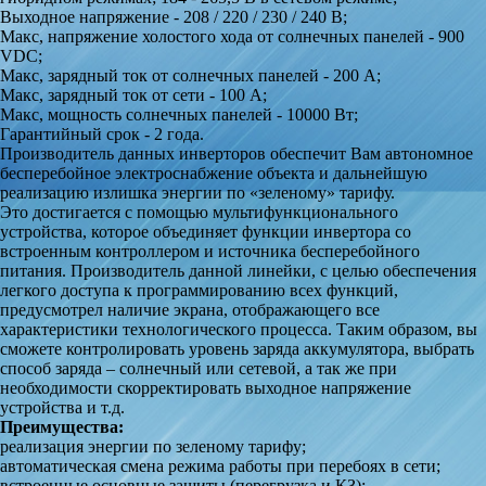
Выходное напряжение - 208 / 220 / 230 / 240 В;
Макс, напряжение холостого хода от солнечных панелей - 900
VDC;
Макс, зарядный ток от солнечных панелей - 200 А;
Макс, зарядный ток от сети - 100 А;
Макс, мощность солнечных панелей - 10000 Вт;
Гарантийный срок - 2 года.
Производитель данных инверторов обеспечит Вам автономное
бесперебойное электроснабжение объекта и дальнейшую
реализацию излишка энергии по «зеленому» тарифу.
Это достигается с помощью мультифункционального
устройства, которое объединяет функции инвертора со
встроенным контроллером и источника бесперебойного
питания. Производитель данной линейки, с целью обеспечения
легкого доступа к программированию всех функций,
предусмотрел наличие экрана, отображающего все
характеристики технологического процесса. Таким образом, вы
сможете контролировать уровень заряда аккумулятора, выбрать
способ заряда – солнечный или сетевой, а так же при
необходимости скорректировать выходное напряжение
устройства и т.д.
Преимущества:
реализация энергии по зеленому тарифу;
автоматическая смена режима работы при перебоях в сети;
встроенные основные защиты (перегрузка и КЗ);