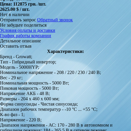
Цена:
112875 грн.
/шт.
2625.00 $ / шт.
Нет в наличии
Отправить запрос
Обратный звонок
Не забудьте поделиться
Условия оплаты и доставки
График работы компании
Детальное описание
Оставить отзыв
Характеристики:
Бренд - Growatt;
Тип - Гибридный инвертор;
Модель - 5000HYP;
Номинальное напряжение - 208 / 220 / 230 / 240 В;
Вес - 29 кг;
Номинальная мощность - 5000 Вт;
Пиковая мощность - 5000 Вт;
Напряжение АКБ - 48 В;
Размеры - 204 х 460 х 600 мм;
Форма синусоиды - Чистая синусоида;
Диапазон рабочих температур - -10 °C ... +55 °C;
К-во фаз - 1;
Напряжение - 220 В;
Диапазон напряжения - АС: 170 - 280 В в автономном и
гибридном режимах; 184 - 265,5 В в сетевом режиме;