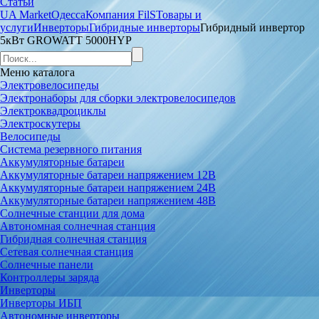
Статьи
UA Market
Одесса
Компания FilS
Товары и
услуги
Инверторы
Гибридные инверторы
Гибридный инвертор
5кВт GROWATT 5000HYP
Меню
каталога
Электровелосипеды
Электронаборы для сборки электровелосипедов
Электроквадроциклы
Электроскутеры
Велосипеды
Система резервного питания
Аккумуляторные батареи
Аккумуляторные батареи напряжением 12В
Аккумуляторные батареи напряжением 24В
Аккумуляторные батареи напряжением 48В
Солнечные станции для дома
Автономная солнечная станция
Гибридная солнечная станция
Сетевая солнечная станция
Солнечные панели
Контроллеры заряда
Инверторы
Инверторы ИБП
Автономные инверторы