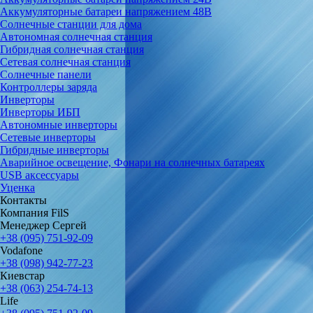
Аккумуляторные батареи напряжением 48В
Солнечные станции для дома
Автономная солнечная станция
Гибридная солнечная станция
Сетевая солнечная станция
Солнечные панели
Контроллеры заряда
Инверторы
Инверторы ИБП
Автономные инверторы
Сетевые инверторы
Гибридные инверторы
Аварийное освещение, Фонари на солнечных батареях
USB аксессуары
Уценка
Контакты
Компания FilS
Менеджер Сергей
+38 (095) 751-92-09
Vodafone
+38 (098) 942-77-23
Киевстар
+38 (063) 254-74-13
Life