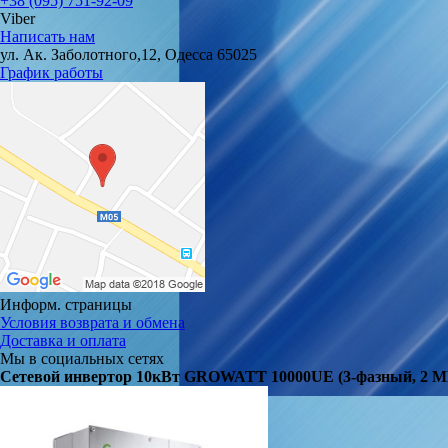
+38 (095) 751-92-09
Viber
Написать нам
ул. Ак. Заболотного,12, Одесса 65025
График работы
Информ. страницы
Условия возврата и обмена
Доставка и оплата
Мы в социальных сетях
Сетевой инвертор 10кВт GROWATT 10000UE (3-фазный, 2 