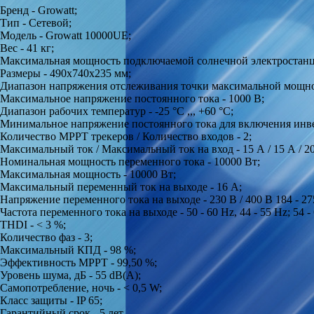
Бренд - Growatt;
Тип - Сетевой;
Модель - Growatt 10000UE;
Вес - 41 кг;
Максимальная мощность подключаемой солнечной электростанци
Размеры - 490х740х235 мм;
Диапазон напряжения отслеживания точки максимальной мощности
Максимальное напряжение постоянного тока - 1000 В;
Диапазон рабочих температур - -25 °C ,,, +60 °C;
Минимальное напряжение постоянного тока для включения инвер
Количество МРРТ трекеров / Количество входов - 2;
Максимальный ток / Максимальный ток на вход - 15 А / 15 А / 2
Номинальная мощность переменного тока - 10000 Вт;
Максимальная мощность - 10000 Вт;
Максимальный переменный ток на выходе - 16 А;
Напряжение переменного тока на выходе - 230 В / 400 В 184 - 27
Частота переменного тока на выходе - 50 - 60 Hz, 44 - 55 Hz; 54 -
THDI - < 3 %;
Количество фаз - 3;
Максимальный КПД - 98 %;
Эффективность МРРТ - 99,50 %;
Уровень шума, дБ - 55 dB(A);
Самопотребление, ночь - < 0,5 W;
Класс защиты - IP 65;
Гарантийный срок - 5 лет.