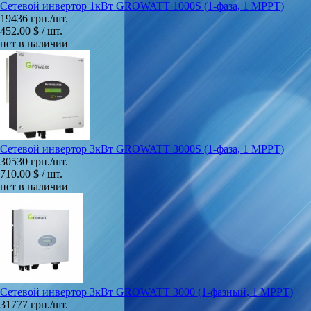
Сетевой инвертор 1кВт GROWATT 1000S (1-фаза, 1 МРРТ)
19436 грн./шт.
452.00 $ / шт.
нет в наличии
Сетевой инвертор 3кВт GROWATT 3000S (1-фаза, 1 МРРТ)
30530 грн./шт.
710.00 $ / шт.
нет в наличии
Сетевой инвертор 3кВт GROWATT 3000 (1-фазный, 1 МРРТ)
31777 грн./шт.