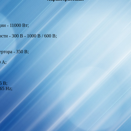
и - 11000 Вт;
 - 300 В - 1000 В / 600 В;
тора - 350 В;
0 A;
5 В;
 65 Hz;