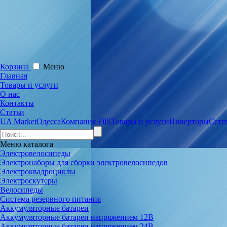
Корзина
Меню
Главная
Товары и услуги
О нас
Контакты
Статьи
UA Market
Одесса
Компания FilS
Товары и услуги
Инверторы
Сете
Меню
каталога
Электровелосипеды
Электронаборы для сборки электровелосипедов
Электроквадроциклы
Электроскутеры
Велосипеды
Система резервного питания
Аккумуляторные батареи
Аккумуляторные батареи напряжением 12В
Аккумуляторные батареи напряжением 24В