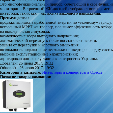
Это многофункциональный прибор, сочетающий в себе функции
мониторинг. Встроенный ЖК-дисплей отображает все параметры 
инвертора, таких как – настройка выходного напряжения.
Преимущества:
продажа излишка выработанной энергии по «зеленому» тарифу;
встроенный МРРТ контроллер, повышает эффективность отбора 
на выходе чистая синусоида;
возможность выбора выходного напряжения;
автоматический перезапуск после восстановления сети;
защита от перегрузки и короткого замыкания;
возможность подключение нескольких инверторов в одну систем
высокие эксплуатационные характеристики;
адаптирован для эксплуатации в электросетях Украины.
Добавлен: 26 июня 2017, 19:32
Обновлён: 26 июня 2017, 19:32
Категория в каталоге:
Инверторы и конвертеры в Одессе
Похожие товары компании: