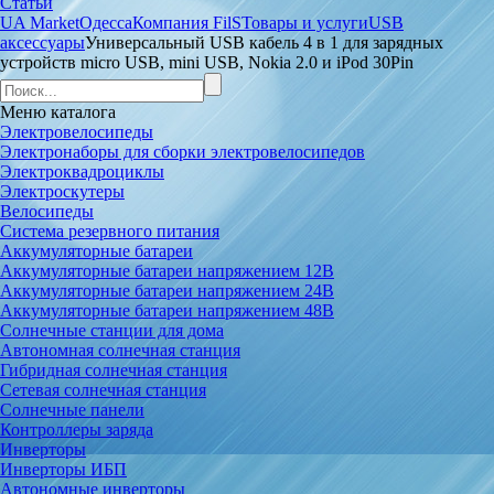
Статьи
UA Market
Одесса
Компания FilS
Товары и услуги
USB
аксессуары
Универсальный USB кабель 4 в 1 для зарядных
устройств micro USB, mini USB, Nokia 2.0 и iPod 30Pin
Меню
каталога
Электровелосипеды
Электронаборы для сборки электровелосипедов
Электроквадроциклы
Электроскутеры
Велосипеды
Система резервного питания
Аккумуляторные батареи
Аккумуляторные батареи напряжением 12В
Аккумуляторные батареи напряжением 24В
Аккумуляторные батареи напряжением 48В
Солнечные станции для дома
Автономная солнечная станция
Гибридная солнечная станция
Сетевая солнечная станция
Солнечные панели
Контроллеры заряда
Инверторы
Инверторы ИБП
Автономные инверторы