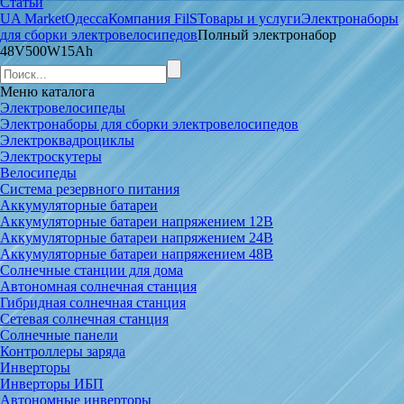
Статьи
UA Market
Одесса
Компания FilS
Товары и услуги
Электронаборы
для сборки электровелосипедов
Полный электронабор
48V500W15Ah
Меню
каталога
Электровелосипеды
Электронаборы для сборки электровелосипедов
Электроквадроциклы
Электроскутеры
Велосипеды
Система резервного питания
Аккумуляторные батареи
Аккумуляторные батареи напряжением 12В
Аккумуляторные батареи напряжением 24В
Аккумуляторные батареи напряжением 48В
Солнечные станции для дома
Автономная солнечная станция
Гибридная солнечная станция
Сетевая солнечная станция
Солнечные панели
Контроллеры заряда
Инверторы
Инверторы ИБП
Автономные инверторы