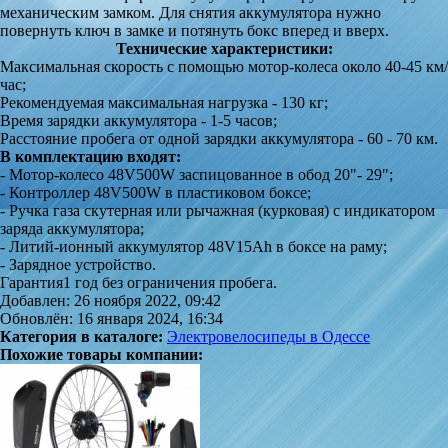
механическим замком. Для снятия аккумулятора нужно
повернуть ключ в замке и потянуть бокс вперед и вверх.
Технические характеристики:
Максимальная скорость с помощью мотор-колеса около 40-45 км/
час;
Рекомендуемая максимальная нагрузка - 130 кг;
Время зарядки аккумулятора - 1-5 часов;
Расстояние пробега от одной зарядки аккумулятора - 60 - 70 км.
В комплектацию входят:
- Мотор-колесо 48V500W заспицованное в обод 20"- 29";
- Контроллер 48V500W в пластиковом боксе;
- Ручка газа скутерная или рычажная (курковая) с индикатором
заряда аккумулятора;
- Литий-ионный аккумулятор 48V15Ah в боксе на раму;
- Зарядное устройство.
Гарантия1 год без ограничения пробега.
Добавлен: 26 ноября 2022, 09:42
Обновлён: 16 января 2024, 16:34
Категория в каталоге:
Электровелосипеды в Одессе
Похожие товары компании: