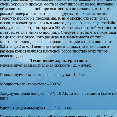
очень хорошую проходимость за счет широких колес. Фэтбайки
обладают повышенной проходимостью по различным типам
рыхлой поверхности, которые на других типах велосипедов
зачастую просто не проходимы. К ним можно отнести: снег,
песок, высокая трава, грязь и много другое. А если еще фэтбайк
оборудован электромотором в 500W поездка по такой местности
превращается в легкую прогулку. Следует учесть, что покрышки
на фэтбайках огромного размера и в зависимости от типа
местности ездок должен контролировать давление в шинах от
0.2 атм до 2 атм. Именно давление в шинах (по мимо самого
размера колес) является ключевой особенностью этих типов
велосипедов.
Технические характеристики:
Рекомендуемая максимальная скорость - 25 км/час;
Рекомендуемая максимальная нагрузка - 120 кг;
Мощность электромотора - 500 W;
Аккумуляторная батарея - 48 V 10 Ah, Li-ion, в съемном боксе на
раме;
Время зарядки аккумулятора - 1-5 часов;
Расстояние пробега от одной зарядки аккумулятора - 40 - 50 км;