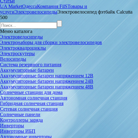
Статьи
UA Market
Одесса
Компания FilS
Товары и
услуги
Электровелосипеды
Электровелосипед фэтбайк Calcutta
500
Меню
каталога
Электровелосипеды
Электронаборы для сборки электровелосипедов
Электроквадроциклы
Электроскутеры
Велосипеды
Система резервного питания
Аккумуляторные батареи
Аккумуляторные батареи напряжением 12В
Аккумуляторные батареи напряжением 24В
Аккумуляторные батареи напряжением 48В
Солнечные станции для дома
Автономная солнечная станция
Гибридная солнечная станция
Сетевая солнечная станция
Солнечные панели
Контроллеры заряда
Инверторы
Инверторы ИБП
Автономные инверторы