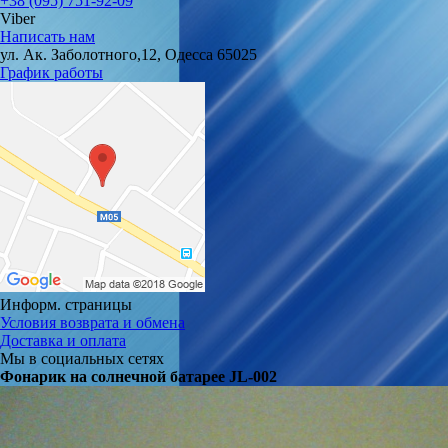
+38 (095) 751-92-09
Viber
Написать нам
ул. Ак. Заболотного,12, Одесса 65025
График работы
Информ. страницы
Условия возврата и обмена
Доставка и оплата
Мы в социальных сетях
Фонарик на солнечной батарее JL-002