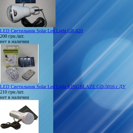
LED Светильник Solar Led Light GR-020
200 грн./шт.
нет в наличии
LED Светильник Solar Led Light KINGBLAZE GD-5016 c ДУ
210 грн./шт.
нет в наличии