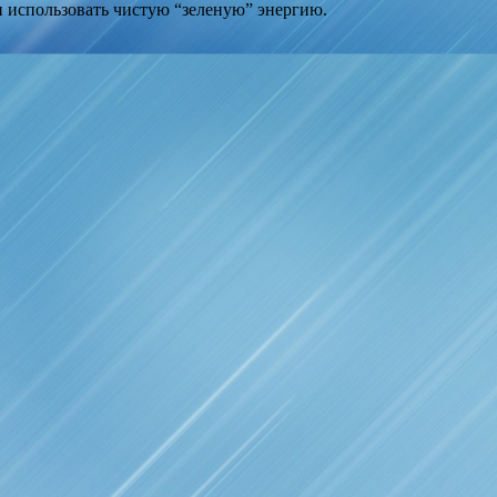
н использовать чистую “зеленую” энергию.