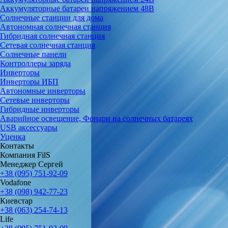
Аккумуляторные батареи напряжением 48В
Солнечные станции для дома
Автономная солнечная станция
Гибридная солнечная станция
Сетевая солнечная станция
Солнечные панели
Контроллеры заряда
Инверторы
Инверторы ИБП
Автономные инверторы
Сетевые инверторы
Гибридные инверторы
Аварийное освещение, Фонари на солнечных батареях
USB аксессуары
Уценка
Контакты
Компания FilS
Менеджер Сергей
+38 (095) 751-92-09
Vodafone
+38 (098) 942-77-23
Киевстар
+38 (063) 254-74-13
Life