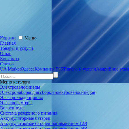
Корзина
Меню
Главная
Товары и услуги
О нас
Контакты
Статьи
UA Market
Одесса
Компания FilS
Товары и услуги
Аварийное осве
Меню
каталога
Электровелосипеды
Электронаборы для сборки электровелосипедов
Электроквадроциклы
Электроскутеры
Велосипеды
Система резервного питания
Аккумуляторные батареи
Аккумуляторные батареи напряжением 12В
Аккумуляторные батареи напряжением 24В