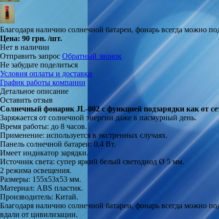
Благодаря наличию солнечной батареи, фонарь всегда можно под
Цена:
90 грн.
/шт.
Нет в наличии
Отправить запрос
Обратный звонок
Не забудьте поделиться
Условия оплаты и доставки
График работы компании
Детальное описание
Оставить отзыв
Солнечный фонарик
JL-002
c функцией подзарядки как от сет
Заряжается от солнечной энергии даже в пасмурный день.
Время работы: до 8 часов.
Применение: используется в экстренных случаях.
Панель солнечной батареи: 0,4 Вт.
Имеет индикатор зарядки.
Источник света: супер яркий белый светодиод Ø 5 мм.
2 режима освещения.
Размеры: 155x53x53 мм.
Материал: ABS пластик.
Производитель: Китай.
Благодаря наличию солнечной батареи, фонарь всегда можно по
вдали от цивилизации.