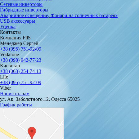
Сетевые инверторы
Гибридные инверторы
Аварийное освещение, Фонари на солнечных батареях
USB аксессуары
Уценка
Контакты
Компания FilS
Менеджер Сергей
+38 (095) 751-92-09
Vodafone
+38 (098) 942-77-23
Киевстар
+38 (063) 254-74-13
Life
+38 (095) 751-92-09
Viber
Написать нам
ул. Ак. Заболотного,12, Одесса 65025
График работы