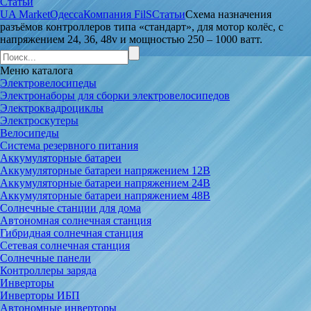
Статьи
UA Market
Одесса
Компания FilS
Статьи
Схема назначения
разъёмов контроллеров типа «стандарт», для мотор колёс, с
напряжением 24, 36, 48v и мощностью 250 – 1000 ватт.
Меню
каталога
Электровелосипеды
Электронаборы для сборки электровелосипедов
Электроквадроциклы
Электроскутеры
Велосипеды
Система резервного питания
Аккумуляторные батареи
Аккумуляторные батареи напряжением 12В
Аккумуляторные батареи напряжением 24В
Аккумуляторные батареи напряжением 48В
Солнечные станции для дома
Автономная солнечная станция
Гибридная солнечная станция
Сетевая солнечная станция
Солнечные панели
Контроллеры заряда
Инверторы
Инверторы ИБП
Автономные инверторы