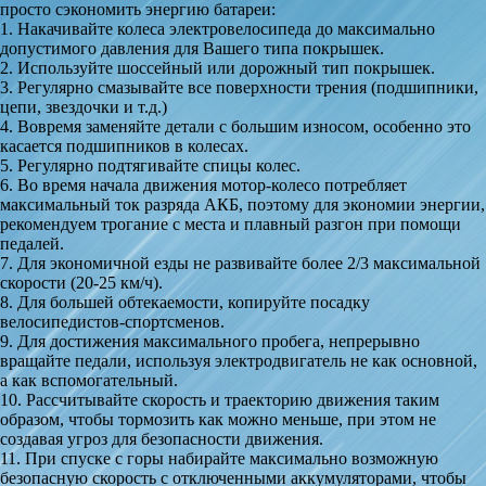
просто сэкономить энергию батареи:
1. Накачивайте колеса электровелосипеда до максимально
допустимого давления для Вашего типа покрышек.
2. Используйте шоссейный или дорожный тип покрышек.
3. Регулярно смазывайте все поверхности трения (подшипники,
цепи, звездочки и т.д.)
4. Вовремя заменяйте детали с большим износом, особенно это
касается подшипников в колесах.
5. Регулярно подтягивайте спицы колес.
6. Во время начала движения мотор-колесо потребляет
максимальный ток разряда АКБ, поэтому для экономии энергии,
рекомендуем трогание с места и плавный разгон при помощи
педалей.
7. Для экономичной езды не развивайте более 2/3 максимальной
скорости (20-25 км/ч).
8. Для большей обтекаемости, копируйте посадку
велосипедистов-спортсменов.
9. Для достижения максимального пробега, непрерывно
вращайте педали, используя электродвигатель не как основной,
а как вспомогательный.
10. Рассчитывайте скорость и траекторию движения таким
образом, чтобы тормозить как можно меньше, при этом не
создавая угроз для безопасности движения.
11. При спуске с горы набирайте максимально возможную
безопасную скорость с отключенными аккумуляторами, чтобы