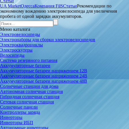
Статьи
UA Market
Одесса
Компания FilS
Статьи
Рекомендации по
экономному вождению электровелосипеда для увеличения
пробега от одной зарядки аккумуляторов.
Меню
каталога
Электровелосипеды
Электронаборы для сборки электровелосипедов
Электроквадроциклы
Электроскутеры
Велосипеды
Система резервного питания
Аккумуляторные батареи
Аккумуляторные батареи напряжением 12В
Аккумуляторные батареи напряжением 24В
Аккумуляторные батареи напряжением 48В
Солнечные станции для дома
Автономная солнечная станция
Гибридная солнечная станция
Сетевая солнечная станция
Солнечные панели
Контроллеры заряда
Инверторы
Инверторы ИБП
Автономные инверторы